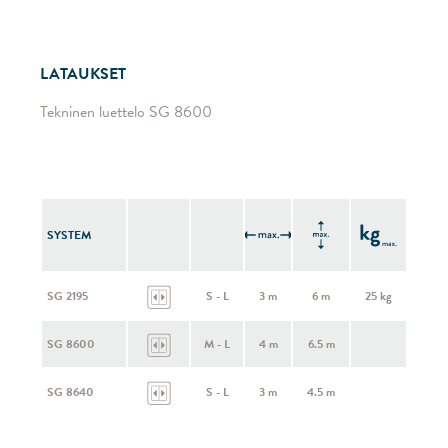
LATAUKSET
Tekninen luettelo SG 8600
SYSTEM
SG 2195
S - L
3 m
6 m
25 kg
SG 8600
M - L
4 m
6.5 m
SG 8640
S - L
3 m
4.5 m