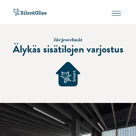
Järjestelmät
Älykäs sisätilojen varjostus