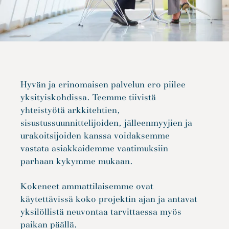
Hyvän ja erinomaisen palvelun ero piilee
yksityiskohdissa. Teemme tiivistä
yhteistyötä arkkitehtien,
sisustussuunnittelijoiden, jälleenmyyjien ja
urakoitsijoiden kanssa voidaksemme
vastata asiakkaidemme vaatimuksiin
parhaan kykymme mukaan.
Kokeneet ammattilaisemme ovat
käytettävissä koko projektin ajan ja antavat
yksilöllistä neuvontaa tarvittaessa myös
paikan päällä.