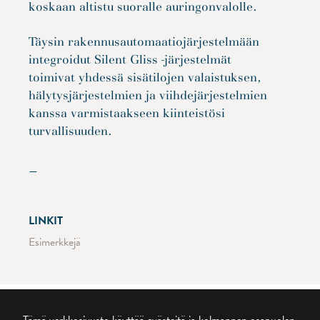
koskaan altistu suoralle auringonvalolle.
Täysin rakennusautomaatiojärjestelmään
integroidut Silent Gliss -järjestelmät
toimivat yhdessä sisätilojen valaistuksen,
hälytysjärjestelmien ja viihdejärjestelmien
kanssa varmistaakseen kiinteistösi
turvallisuuden.
—
LINKIT
Esimerkkejä
Tämä verkkosivusto käyttää evästeitä ja kolmannen osapuolen