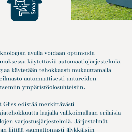
knologian avulla voidaan optimoida
nuksessa käytettäviä automaatiojärjestelmiä.
giaa käytetään tehokkaasti mukauttamalla
eilmasto automaattisesti antureiden
itsemiin ympäristöolosuhteisiin.
t Gliss edistää merkittävästi
iatehokkuutta laajalla valikoimallaan erilaisia
ilojen varjostusjärjestelmiä. Järjestelmät
an liittää saumattomasti älykkäisiin