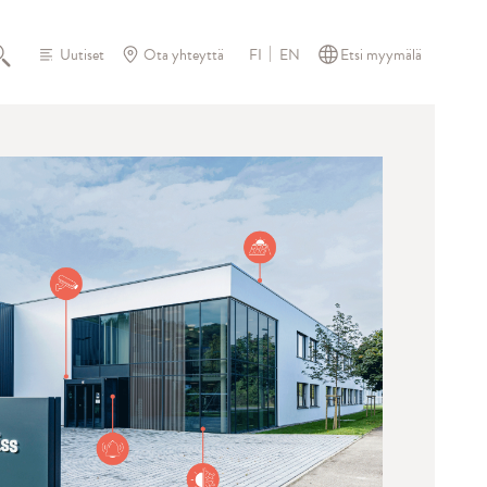
Uutiset
Ota yhteyttä
Etsi myymälä
FI
EN