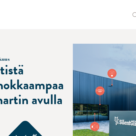
kuus
tistä
hokkaampaa
artin avulla