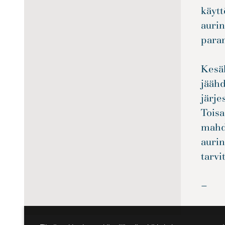
käytt
aurin
para
Kesäl
jäähd
järj
Toisa
mahd
aurin
tarvi
—