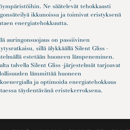
öympäristöihin. Ne säätelevät tehokkaasti
gonsäteilyä ikkunoissa ja toimivat eristyksenä
ntaen energiatehokkuutta.
lä auringonsuojaus on passiivinen
ytysratkaisu, sillä älykkäällä Silent Gliss -
estelmällä estetään huoneen lämpeneminen.
alta talvella Silent Gliss -järjestelmät tarjoavat
ollisuuden lämmittää huoneen
koenergialla ja optimoida energiatehokkuus
ttaessa täydentävänä eristekerroksena.