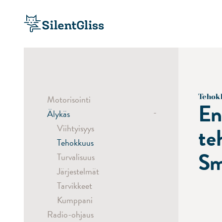
Tehok
Motorisointi
En
-
Älykäs
Viihtyisyys
te
Tehokkuus
Sm
Turvalisuus
Järjestelmät
Tarvikkeet
Kumppani
Radio-ohjaus