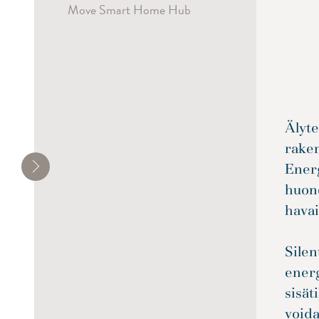
Move Smart Home Hub
Älyte
raken
Ener
huon
hava
Silen
energ
sisät
voida