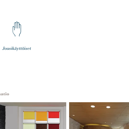
Jousikäyttöiset
aatio