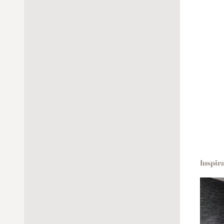
Kaltevat ikkunat (D-tyyppi)
Kahva
Kattoikkunat (P-tyyppi)
Kahva
Kamp
Inspir