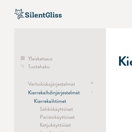
Ki
Yleiskatsaus
Tuotehaku
+
Verhokiskojärjestelmät
-
Kierrekaihdinjärjestelmät
Verhokiskojärjestelmät
Sähkökäyttöiset
Kierrekaihtimet
Käsikäyttöiset
Sähkökäyttöiset
Vetonarukäyttöiset
Paristokäyttöiset
Väli- ja
Ketjukäyttöiset
suihkuverhokiskojärjestelmät