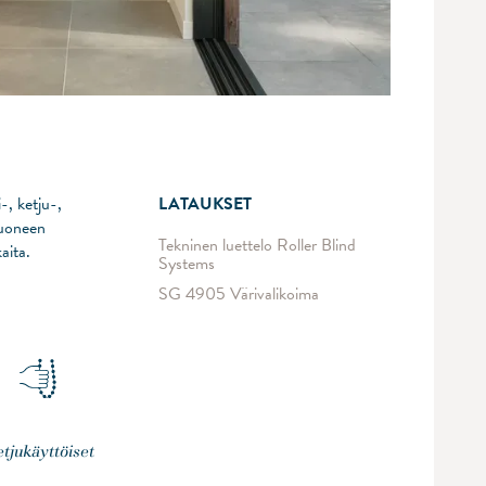
-, ketju-,
LATAUKSET
huoneen
Tekninen luettelo Roller Blind
aita.
Systems
SG 4905 Värivalikoima
tjukäyttöiset