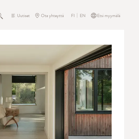
Uutiset
Ota yhteyttä
Etsi myymälä
FI
EN