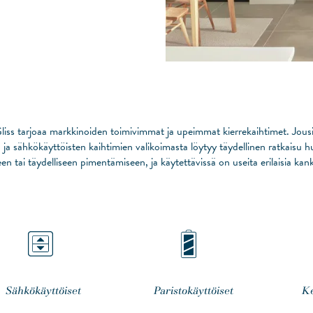
Gliss tarjoaa markkinoiden toimivimmat ja upeimmat kierrekaihtimet. Jousi
- ja sähkökäyttöisten kaihtimien valikoimasta löytyy täydellinen ratkaisu 
een tai täydelliseen pimentämiseen, ja käytettävissä on useita erilaisia kank
Sähkökäyttöiset
Paristokäyttöiset
Ke