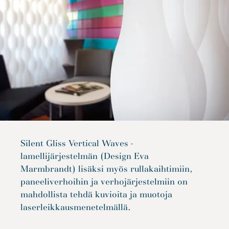
Silent Gliss Vertical Waves -
lamellijärjestelmän (Design Eva
Marmbrandt) lisäksi myös rullakaihtimiin,
paneeliverhoihin ja verhojärjestelmiin on
mahdollista tehdä kuvioita ja muotoja
laserleikkausmenetelmällä.