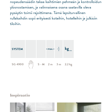
nopeudensäädin takaa kaihtimien pehmeän ja kontrolloidun
ylösnostamisen, ja valinnaisena osana saatavilla oleva
pysäytin toimii rajoittimena. Tämä lapsiturvallinen
rullakaihdin sopii erityisesti koteihin, hotelleihin ja julkisiin
tiloihin.
SYSTEM
SG 4900
S - M
2 m
3 m
2.2 kg
Inspiraatio