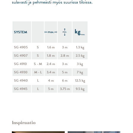
sulavasti ja pehmeästi myös suurissa tiloissa.
SYSTEM
SG 4905
S
1.6 m
3 m
1.3 kg
SG 4907
S
1.8 m
2.8 m
2.5 kg
SG 4910
S - M
2.4 m
3 m
3 kg
SG 4930
M - L
3.4 m
5 m
7 kg
SG 4940
L
4 m
6 m
12.5 kg
SG 4945
L
5 m
3.75 m
9.5 kg
Inspiraatio