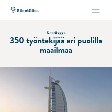
Kestävyys
350 työntekijää eri puolilla
maailmaa