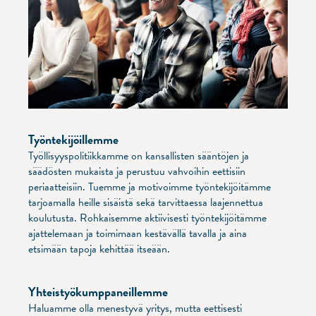
Työntekijöillemme
Työllisyyspolitiikkamme on kansallisten sääntöjen ja
säädösten mukaista ja perustuu vahvoihin eettisiin
periaatteisiin. Tuemme ja motivoimme työntekijöitämme
tarjoamalla heille sisäistä sekä tarvittaessa laajennettua
koulutusta. Rohkaisemme aktiivisesti työntekijöitämme
ajattelemaan ja toimimaan kestävällä tavalla ja aina
etsimään tapoja kehittää itseään.
Yhteistyökumppaneillemme
Haluamme olla menestyvä yritys, mutta eettisesti