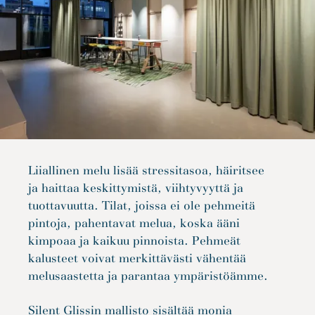
Liiallinen melu lisää stressitasoa, häiritsee
ja haittaa keskittymistä, viihtyvyyttä ja
tuottavuutta. Tilat, joissa ei ole pehmeitä
pintoja, pahentavat melua, koska ääni
kimpoaa ja kaikuu pinnoista. Pehmeät
kalusteet voivat merkittävästi vähentää
melusaastetta ja parantaa ympäristöämme.
Silent Glissin mallisto sisältää monia