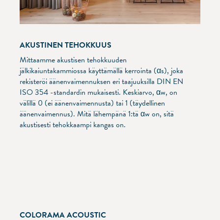
AKUSTINEN TEHOKKUUS
Mittaamme akustisen tehokkuuden
jälkikaiuntakammiossa käyttämällä kerrointa (αs), joka
rekisteröi äänenvaimennuksen eri taajuuksilla DIN EN
ISO 354 -standardin mukaisesti. Keskiarvo, αw, on
välillä 0 (ei äänenvaimennusta) tai 1 (täydellinen
äänenvaimennus). Mitä lähempänä 1:tä αw on, sitä
akustisesti tehokkaampi kangas on.
COLORAMA ACOUSTIC