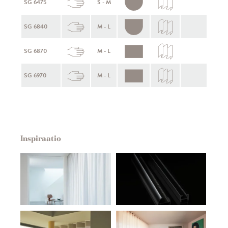
SG 6475
S - M
SG 6840
M - L
SG 6870
M - L
SG 6970
M - L
Inspiraatio