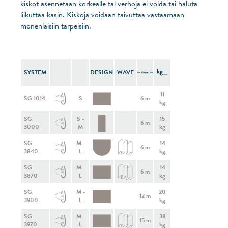
kiskot asennetaan korkealle tai verhoja ei voida tai haluta
liikuttaa käsin. Kiskoja voidaan taivuttaa vastaamaan
monenlaisiin tarpeisiin.
SYSTEM
DESIGN
WAVE
11
SG 1014
S
6 m
kg
SG
S -
15
6 m
3000
M
kg
SG
M -
14
6 m
3840
L
kg
SG
M -
14
6 m
3870
L
kg
SG
M -
20
12 m
3900
L
kg
SG
M -
38
15 m
3970
L
kg