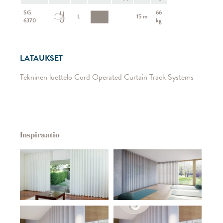
SG
66
L
15 m
6370
kg
LATAUKSET
Tekninen luettelo Cord Operated Curtain Track Systems
Inspiraatio