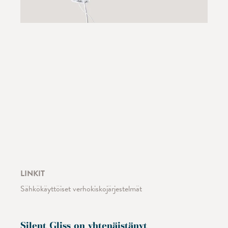
LINKIT
Sähkökäyttöiset verhokiskojärjestelmät
Silent Gliss on yhtenäistänyt