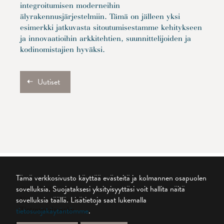
integroitumisen moderneihin
älyrakennusjärjestelmiin. Tämä on jälleen yksi
esimerkki jatkuvasta sitoutumisestamme kehitykseen
ja innovaatioihin arkkitehtien, suunnittelijoiden ja
kodinomistajien hyväksi.
Uutiset
Tämä verkkosivusto käyttää evästeitä ja kolmannen osapuolen
sovelluksia. Suojataksesi yksityisyyttäsi voit hallita näitä
© 2026 Silent Gliss
sovelluksia täällä.
Lisätietoja saat lukemalla
Vastuuvapauslauseke
tietosuojakäytäntömme
.
Tietosuojalauseke