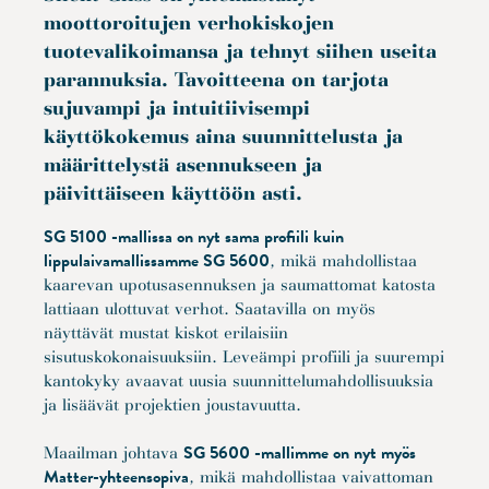
moottoroitujen verhokiskojen
tuotevalikoimansa ja tehnyt siihen useita
parannuksia. Tavoitteena on tarjota
sujuvampi ja intuitiivisempi
käyttökokemus aina suunnittelusta ja
määrittelystä asennukseen ja
päivittäiseen käyttöön asti.
SG 5100 -mallissa on nyt sama profiili kuin
lippulaivamallissamme SG 5600
, mikä mahdollistaa
kaarevan upotusasennuksen ja saumattomat katosta
lattiaan ulottuvat verhot. Saatavilla on myös
näyttävät mustat kiskot erilaisiin
sisutuskokonaisuuksiin. Leveämpi profiili ja suurempi
kantokyky avaavat uusia suunnittelumahdollisuuksia
ja lisäävät projektien joustavuutta.
SG 5600 -mallimme on nyt myös
Maailman johtava
Matter-yhteensopiva
, mikä mahdollistaa vaivattoman