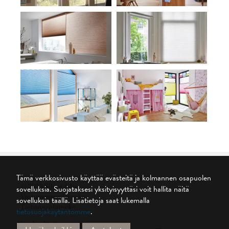
Tämä verkkosivusto käyttää evästeitä ja kolmannen osapuolen
© 2026 Silent Gliss
sovelluksia. Suojataksesi yksityisyyttäsi voit hallita näitä
Vastuuvapauslauseke
sovelluksia täällä.
Lisätietoja saat lukemalla
Tietosuojalauseke
tietosuojakäytäntömme
.
Cookie Settings